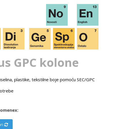
s GPC kolone
h kiselina, plastike, tekstilne boje pomoću SEC/GPC
potrebe
enomenex:
ri