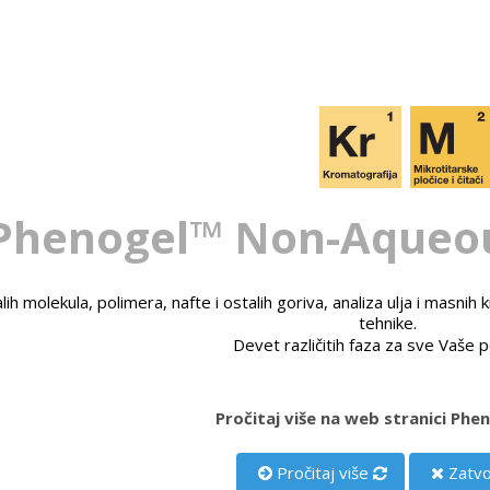
Phenogel™ Non-Aqueou
lih molekula, polimera, nafte i ostalih goriva, analiza ulja i masni
tehnike.
Devet različitih faza za sve Vaše 
Pročitaj više na web stranici Ph
Pročitaj više
Zatvo